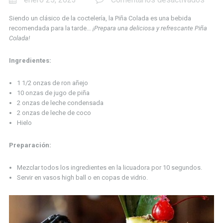
Refr
Siendo un clásico de la coctelería, la Piña Colada es una bebida
con
recomendada para la tarde…
¡Prepara una deliciosa y refrescante Piña
una
Colada!
Piña
Ingredientes:
Cola
1 1/2 onzas de ron añejo
10 onzas de jugo de piña
2 onzas de leche condensada
2 onzas de leche de coco
Hielo
Preparación:
Mezclar todos los ingredientes en la licuadora por 10 segundos.
Servir en vasos high ball o en copas de vidrio.