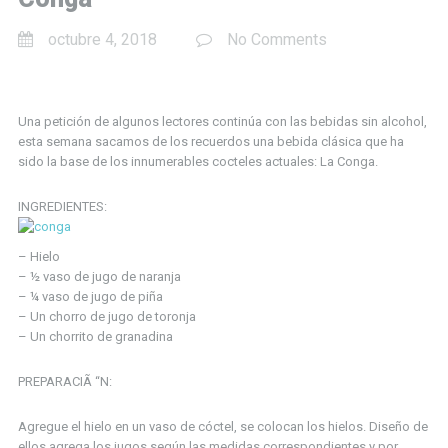
octubre 4, 2018
No Comments
Una petición de algunos lectores continúa con las bebidas sin alcohol,
esta semana sacamos de los recuerdos una bebida clásica que ha
sido la base de los innumerables cocteles actuales: La Conga.
INGREDIENTES:
– Hielo
– ½ vaso de jugo de naranja
– ¼ vaso de jugo de piña
– Un chorro de jugo de toronja
– Un chorrito de granadina
PREPARACIÃ “N:
Agregue el hielo en un vaso de cóctel, se colocan los hielos. Diseño de
ellos agrega los jugos según las medidas correspondientes y por