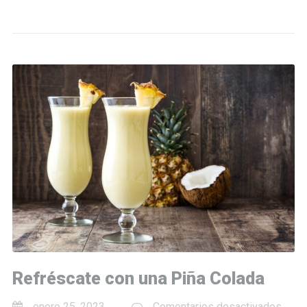
Refréscate con una Piña Colada
en
enero 25, 2023
Comentarios desactivados