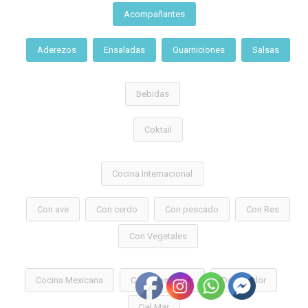
Acompañantes
Aderezos
Ensaladas
Guarniciones
Salsas
Bebidas
Coktail
Cocina Internacional
Con ave
Con cerdo
Con pescado
Con Res
Con Vegetales
Cocina Mexicana
Consejos y Más
Del Asador
Del Mar