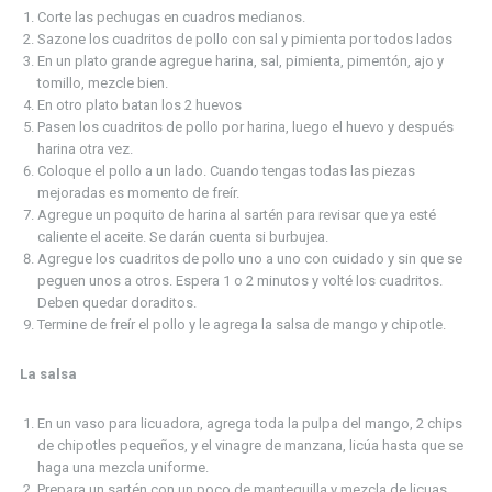
Corte las pechugas en cuadros medianos.
Sazone los cuadritos de pollo con sal y pimienta por todos lados
En un plato grande agregue harina, sal, pimienta, pimentón, ajo y
tomillo, mezcle bien.
En otro plato batan los 2 huevos
Pasen los cuadritos de pollo por harina, luego el huevo y después
harina otra vez.
Coloque el pollo a un lado.
Cuando tengas todas las piezas
mejoradas es momento de freír.
Agregue un poquito de harina al sartén para revisar que ya esté
caliente el aceite.
Se darán cuenta si burbujea.
Agregue los cuadritos de pollo uno a uno con cuidado y sin que se
peguen unos a otros.
Espera 1 o 2 minutos y volté los cuadritos.
Deben quedar doraditos.
Termine de freír el pollo y le agrega la salsa de mango y chipotle.
La salsa
En un vaso para licuadora, agrega toda la pulpa del mango, 2 chips
de chipotles pequeños, y el vinagre de manzana, licúa hasta que se
haga una mezcla uniforme.
Prepara un sartén con un poco de mantequilla y mezcla de licuas,