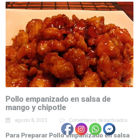
Pollo empanizado en salsa de
mango y chipotle
en
agosto 8, 2023
Comentarios desactivados
Pollo
Para Preparar Pollo empanizado en salsa
empa