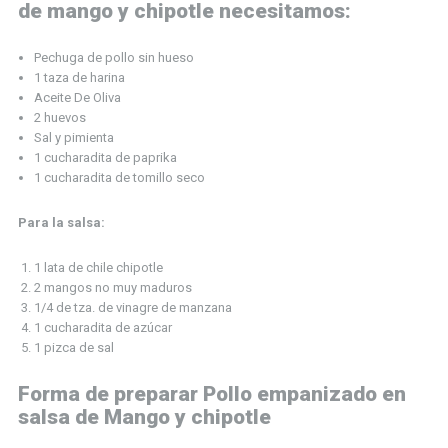
de mango y chipotle necesitamos:
en
salsa
Pechuga de pollo sin hueso
de
1 taza de harina
mang
Aceite De Oliva
y
2 huevos
chipo
Sal y pimienta
1 cucharadita de paprika
1 cucharadita de tomillo seco
Para la salsa:
1 lata de chile chipotle
2 mangos no muy maduros
1/4 de tza.
de vinagre de manzana
1 cucharadita de azúcar
1 pizca de sal
Forma de preparar Pollo empanizado en
salsa de Mango y chipotle