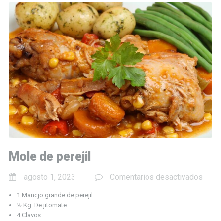
Mole de perejil
en
agosto 1, 2023
Comentarios desactivados
Mole
1 Manojo grande de perejil
de
½ Kg. De jitomate
pereji
4 Clavos