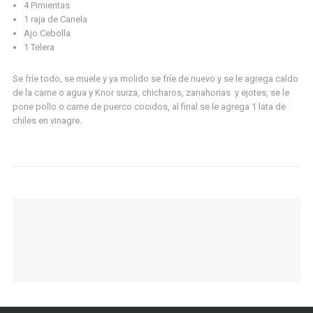
4 Pimientas
1 raja de Canela
Ajo Cebolla
1 Telera
Se fríe todo, se muele y ya molido se fríe de nuevo y se le agrega caldo
de la carne o agua y Knor suiza, chicharos, zanahorias y ejotes, se le
pone pollo o carne de puerco cocidos, al final se le agrega 1 lata de
chiles en vinagre.