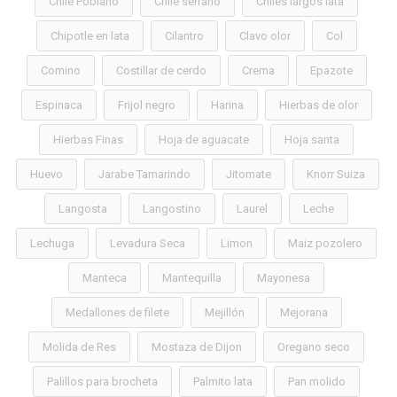
Chile Poblano
Chile serrano
Chiles largos lata
Chipotle en lata
Cilantro
Clavo olor
Col
Comino
Costillar de cerdo
Crema
Epazote
Espinaca
Frijol negro
Harina
Hierbas de olor
Hierbas Finas
Hoja de aguacate
Hoja santa
Huevo
Jarabe Tamarindo
Jitomate
Knorr Suiza
Langosta
Langostino
Laurel
Leche
Lechuga
Levadura Seca
Limon
Maiz pozolero
Manteca
Mantequilla
Mayonesa
Medallones de filete
Mejillón
Mejorana
Molida de Res
Mostaza de Dijon
Oregano seco
Palillos para brocheta
Palmito lata
Pan molido