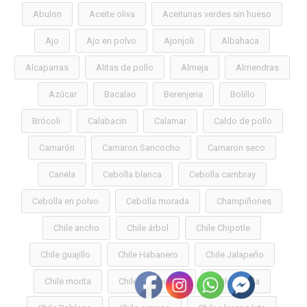
Abulon
Aceite oliva
Aceitunas verdes sin hueso
Ajo
Ajo en polvo
Ajonjoli
Albahaca
Alcaparras
Alitas de pollo
Almeja
Almendras
Azúcar
Bacalao
Berenjena
Bolillo
Brócoli
Calabacin
Calamar
Caldo de pollo
Camarón
Camaron Sancocho
Camaron seco
Canela
Cebolla blanca
Cebolla cambray
Cebolla en polvo
Cebolla morada
Champiñones
Chile ancho
Chile árbol
Chile Chipotle
Chile guajillo
Chile Habanero
Chile Jalapeño
Chile morita
Chile morron lata
Chile pasilla