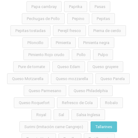
Papa cambray
Paprika
Pasas
Pechugas de Pollo
Pepino
Pepitas
Pepitas tostadas
Perejil fresco
Pierna de cerdo
Piloncillo
Pimienta
Pimienta negra
Pimiento Rojo crudo
Pollo
Pulpo
Pure de tomate
Queso Edam
Queso gruyere
Queso Motzarella
Queso mozzarella
Queso Panela
Queso Parmesano
Queso Philadelphia
Queso Roquefort
Refresco de Cola
Robalo
Royal
Sal
Salsa Inglesa
Surimi (Imitación carne Cangrejo)
Tallarines