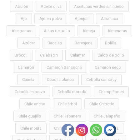
Abulon
Aceite oliva
Aceitunas verdes sin hueso
Ajo
Ajo en polvo
Ajonjoli
Albahaca
Alcaparras
Alitas de pollo
Almeja
Almendras
Azúcar
Bacalao
Berenjena
Bolillo
Brócoli
Calabacin
Calamar
Caldo de pollo
Camarón
Camaron Sancocho
Camaron seco
Canela
Cebolla blanca
Cebolla cambray
Cebolla en polvo
Cebolla morada
Champiñones
Chile ancho
Chile árbol
Chile Chipotle
Chile guajillo
Chile Habanero
Chile Jalapeño
Chile morita
Chile morron lata
Chile pasilla