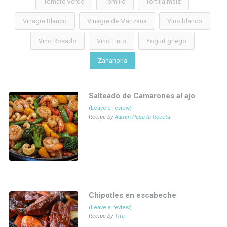
Tomate Verde
Tomillo
Tortilla maiz
Vinagre Blanco
Vinagre de Manzana
Vino blanco
Vino Rosado
Vino Tinto
Yogurt griego
Zanahoria
Salteado de Camarones al ajo
(Leave a review)
Recipe by
Admin Pasa la Receta
Chipotles en escabeche
(Leave a review)
Recipe by
Tita