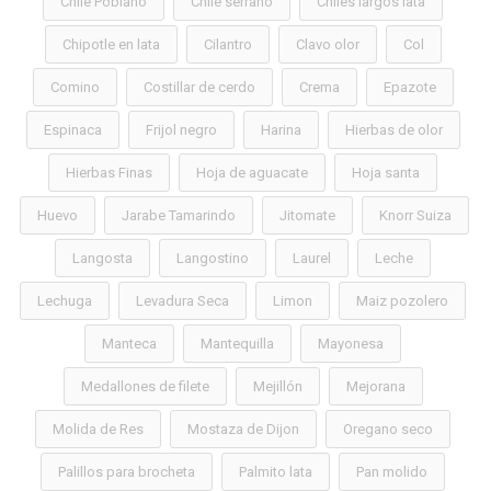
Chile Poblano
Chile serrano
Chiles largos lata
Chipotle en lata
Cilantro
Clavo olor
Col
Comino
Costillar de cerdo
Crema
Epazote
Espinaca
Frijol negro
Harina
Hierbas de olor
Hierbas Finas
Hoja de aguacate
Hoja santa
Huevo
Jarabe Tamarindo
Jitomate
Knorr Suiza
Langosta
Langostino
Laurel
Leche
Lechuga
Levadura Seca
Limon
Maiz pozolero
Manteca
Mantequilla
Mayonesa
Medallones de filete
Mejillón
Mejorana
Molida de Res
Mostaza de Dijon
Oregano seco
Palillos para brocheta
Palmito lata
Pan molido