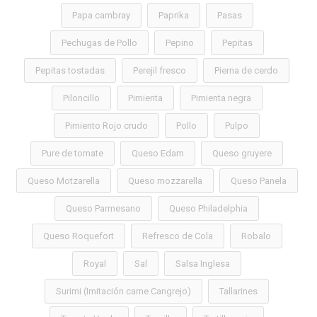
Papa cambray
Paprika
Pasas
Pechugas de Pollo
Pepino
Pepitas
Pepitas tostadas
Perejil fresco
Pierna de cerdo
Piloncillo
Pimienta
Pimienta negra
Pimiento Rojo crudo
Pollo
Pulpo
Pure de tomate
Queso Edam
Queso gruyere
Queso Motzarella
Queso mozzarella
Queso Panela
Queso Parmesano
Queso Philadelphia
Queso Roquefort
Refresco de Cola
Robalo
Royal
Sal
Salsa Inglesa
Surimi (Imitación carne Cangrejo)
Tallarines